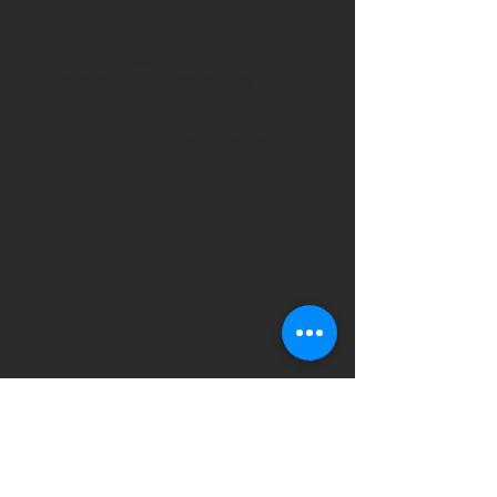
永和尊榮牙醫診所
立即預約，免費植牙諮詢​。
永和分院的地址：
新北市永和區中和路499號2樓之2